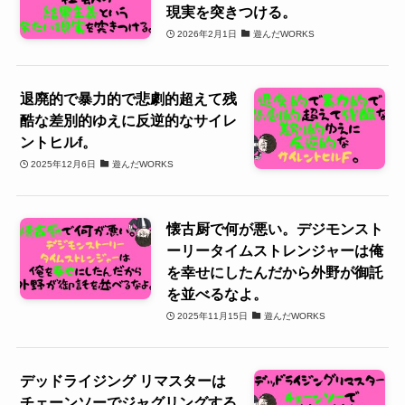
現実を突きつける。
2026年2月1日
遊んだWORKS
退廃的で暴力的で悲劇的超えて残
酷な差別的ゆえに反逆的なサイレ
ントヒルf。
2025年12月6日
遊んだWORKS
懐古厨で何が悪い。デジモンスト
ーリータイムストレンジャーは俺
を幸せにしたんだから外野が御託
を並べるなよ。
2025年11月15日
遊んだWORKS
デッドライジング リマスターは
チェーンソーでジャグリングする