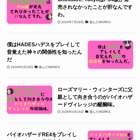
売されなかったことが肝なんです
わ。
2026年7月29日
遊んだWORKS
僕はHADESハデスをプレイして
昔覚えた神々の関係性を知ったん
だ
2026年5月18日
遊んだWORKS
ローズマリー・ウィンターズに父
親として向き合うのがバイオハザ
ードヴィレッジの醍醐味。
2026年3月15日
遊んだWORKS
バイオハザードRE4をプレイし