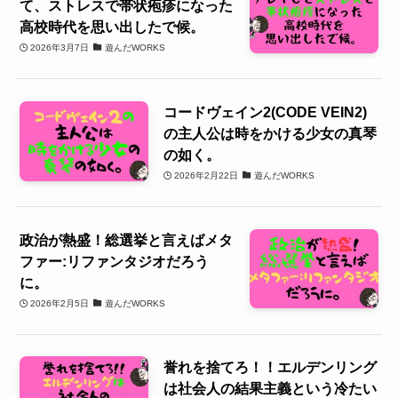
て、ストレスで帯状疱疹になった
高校時代を思い出したで候。
2026年3月7日
遊んだWORKS
コードヴェイン2(CODE VEIN2)
の主人公は時をかける少女の真琴
の如く。
2026年2月22日
遊んだWORKS
政治が熱盛！総選挙と言えばメタ
ファー:リファンタジオだろう
に。
2026年2月5日
遊んだWORKS
誉れを捨てろ！！エルデンリング
は社会人の結果主義という冷たい