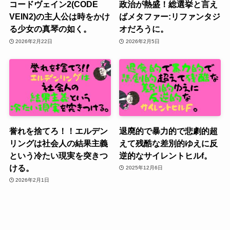
コードヴェイン2(CODE
政治が熱盛！総選挙と言え
VEIN2)の主人公は時をかけ
ばメタファー:リファンタジ
る少女の真琴の如く。
オだろうに。
2026年2月22日
2026年2月5日
誉れを捨てろ！！エルデン
退廃的で暴力的で悲劇的超
リングは社会人の結果主義
えて残酷な差別的ゆえに反
という冷たい現実を突きつ
逆的なサイレントヒルf。
ける。
2025年12月6日
2026年2月1日