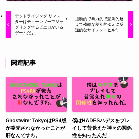
デッドライジング リマス
退廃的で暴力的で悲劇的超
ターはチェーンソーでジャ
えて残酷な差別的ゆえに反
グリングするピエロがいる
逆的なサイレントヒルf。
ゲームだよ。
関連記事
Ghostwire: TokyoはPS4版
僕はHADESハデスをプレ
が発売されなかったことが
イして昔覚えた神々の関係
肝なんですわ。
性を知ったんだ