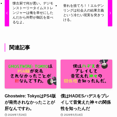
懐古厨で何が悪い。デジモ
誉れを捨てろ！！エルデン
ンストーリータイムストレ
リングは社会人の結果主義
ンジャーは俺を幸せにした
という冷たい現実を突きつ
んだから外野が御託を並べ
ける。
るなよ。
関連記事
Ghostwire: TokyoはPS4版
僕はHADESハデスをプレ
が発売されなかったことが
イして昔覚えた神々の関係
肝なんですわ。
性を知ったんだ
2026年7月29日
2026年5月18日