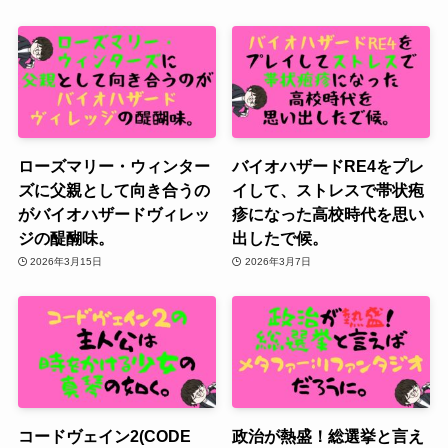
ローズマリー・ウィンター
バイオハザードRE4をプレ
ズに父親として向き合うの
イして、ストレスで帯状疱
がバイオハザードヴィレッ
疹になった高校時代を思い
ジの醍醐味。
出したで候。
2026年3月15日
2026年3月7日
コードヴェイン2(CODE
政治が熱盛！総選挙と言え