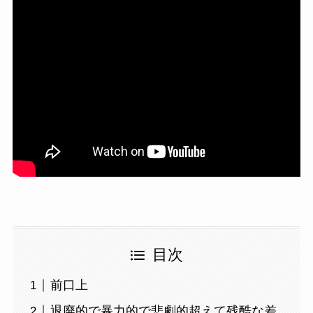
目次
前口上
退廃的で暴力的で悲劇的超えて残酷な差