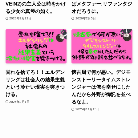
VEIN2)の主人公は時をかけ
ばメタファー:リファンタジ
る少女の真琴の如く。
オだろうに。
2026年2月22日
2026年2月5日
誉れを捨てろ！！エルデン
懐古厨で何が悪い。デジモ
リングは社会人の結果主義
ンストーリータイムストレ
という冷たい現実を突きつ
ンジャーは俺を幸せにした
ける。
んだから外野が御託を並べ
るなよ。
2026年2月1日
2025年11月15日