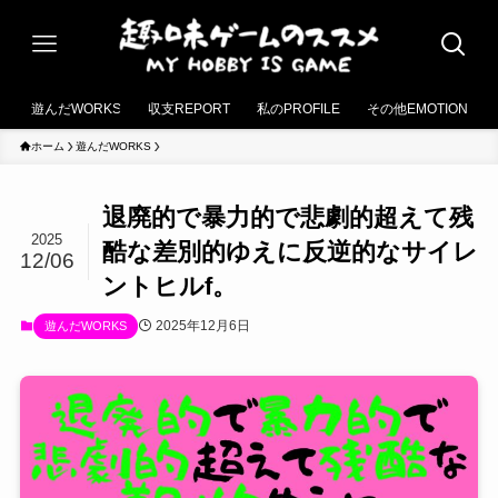
遊んだWORKS
収支REPORT
私のPROFILE
その他EMOTION
ホーム
遊んだWORKS
退廃的で暴力的で悲劇的超えて残
2025
酷な差別的ゆえに反逆的なサイレ
12/06
ントヒルf。
2025年12月6日
遊んだWORKS