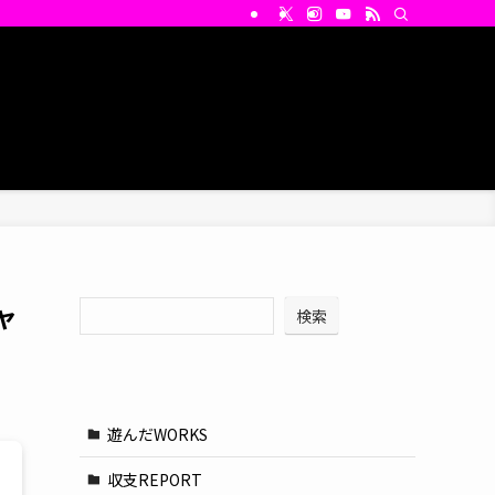
ャ
検索
検索
遊んだWORKS
収支REPORT