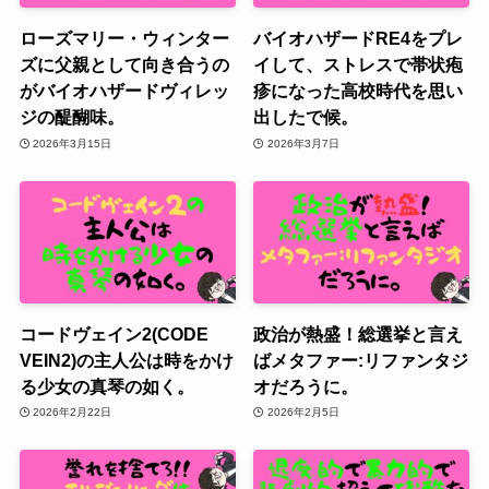
ローズマリー・ウィンター
バイオハザードRE4をプレ
ズに父親として向き合うの
イして、ストレスで帯状疱
がバイオハザードヴィレッ
疹になった高校時代を思い
ジの醍醐味。
出したで候。
2026年3月15日
2026年3月7日
コードヴェイン2(CODE
政治が熱盛！総選挙と言え
VEIN2)の主人公は時をかけ
ばメタファー:リファンタジ
る少女の真琴の如く。
オだろうに。
2026年2月22日
2026年2月5日