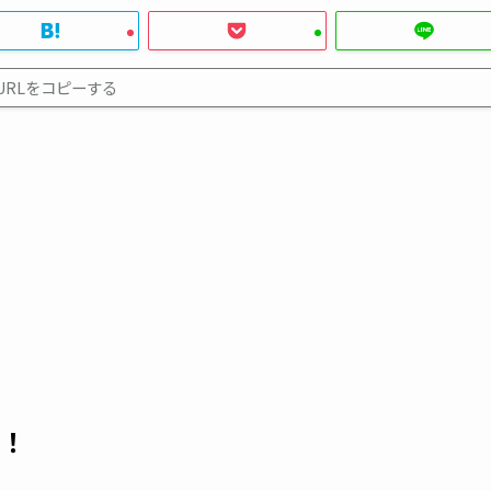
URLをコピーする
！