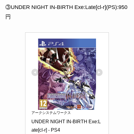
③UNDER NIGHT IN-BIRTH Exe:Late[cl-r](PS):950
円
アークシステムワークス
UNDER NIGHT IN-BIRTH Exe:L
ate[cl-r] - PS4