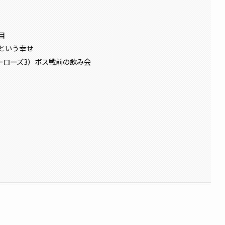
回目
という幸せ
ア★ヒーローズ3）ボス戦前の飲み会